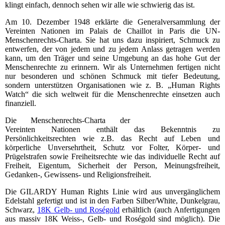
klingt einfach, dennoch sehen wir alle wie schwierig das ist.
Am 10. Dezember 1948 erklärte die Generalversammlung der
Vereinten Nationen im Palais de Chaillot in Paris die UN-
Menschenrechts-Charta. Sie hat uns dazu inspiriert, Schmuck zu
entwerfen, der von jedem und zu jedem Anlass getragen werden
kann, um den Träger und seine Umgebung an das hohe Gut der
Menschenrechte zu erinnern. Wir als Unternehmen fertigen nicht
nur besonderen und schönen Schmuck mit tiefer Bedeutung,
sondern unterstützen Organisationen wie z. B. „Human Rights
Watch“ die sich weltweit für die Menschenrechte einsetzen auch
finanziell.
Die Menschenrechts-Charta der
Vereinten Nationen enthält das Bekenntnis zu
Persönlichkeitsrechten wie z.B. das Recht auf Leben und
körperliche Unversehrtheit, Schutz vor Folter, Körper- und
Prügelstrafen sowie Freiheitsrechte wie das individuelle Recht auf
Freiheit, Eigentum, Sicherheit der Person, Meinungsfreiheit,
Gedanken-, Gewissens- und Religionsfreiheit.
Die GILARDY Human Rights Linie wird aus unvergänglichem
Edelstahl gefertigt und ist in den Farben Silber/White, Dunkelgrau,
Schwarz,
18K Gelb- und Roségold
erhältlich
(auch Anfertigungen
aus massiv 18K Weiss-, Gelb- und Roségold sind möglich)
. Die